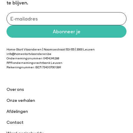
te blijven.
Home-Start Vlaanderen | Naamsestraat 153-155 | 3000 Leuven
info@homestartvlaanderen.be
Ondernemingsnummer: 0454.341.268
RPR ondernemingsrechtbank Leuven
Rekeningnummer: BE71 7343 0700 1369
Over ons
Onze verhalen
Afdelingen
Contact