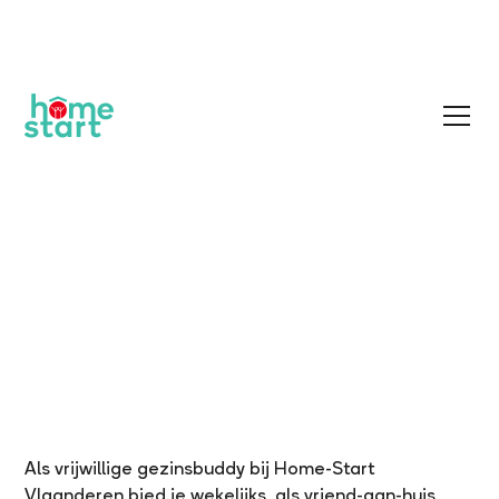
Word gezinsbuddy
Home
Gezinsbuddy worden?
Als vrijwillige gezinsbuddy bij Home-Start
Vlaanderen bied je wekelijks, als vriend-aan-huis,