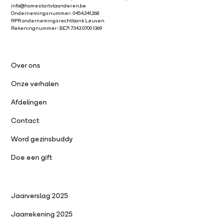
info@homestartvlaanderen.be
Ondernemingsnummer: 0454.341.268
RPR ondernemingsrechtbank Leuven
Rekeningnummer: BE71 7343 0700 1369
Over ons
Onze verhalen
Afdelingen
Contact
Word gezinsbuddy
Doe een gift
Jaarverslag 2025
Jaarrekening 2025