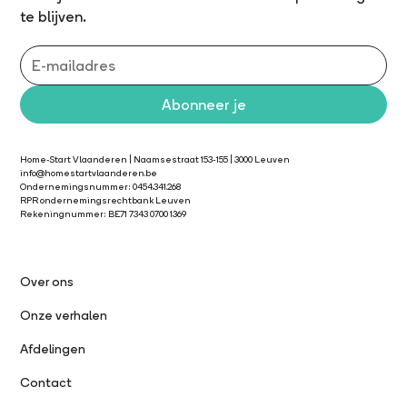
te blijven.
Home-Start Vlaanderen | Naamsestraat 153-155 | 3000 Leuven
info@homestartvlaanderen.be
Ondernemingsnummer: 0454.341.268
RPR ondernemingsrechtbank Leuven
Rekeningnummer: BE71 7343 0700 1369
Over ons
Onze verhalen
Afdelingen
Contact