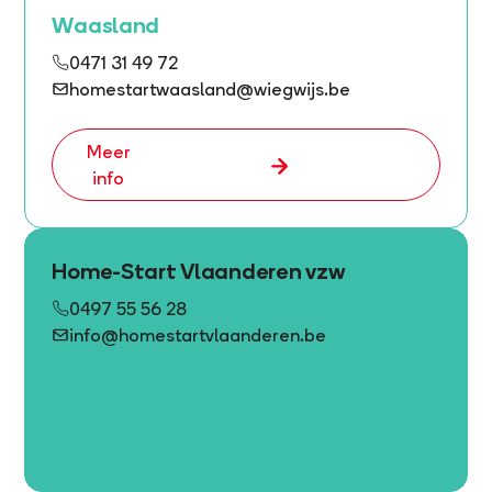
Waasland
0471 31 49 72
homestartwaasland@wiegwijs.be
Meer
info
Home-Start Vlaanderen vzw
0497 55 56 28
info@homestartvlaanderen.be