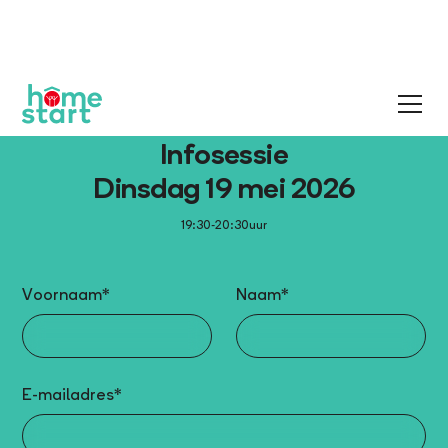
Infosessie
Dinsdag 19 mei 2026
19:30-20:30
uur
Voornaam*
Naam*
E-mailadres*