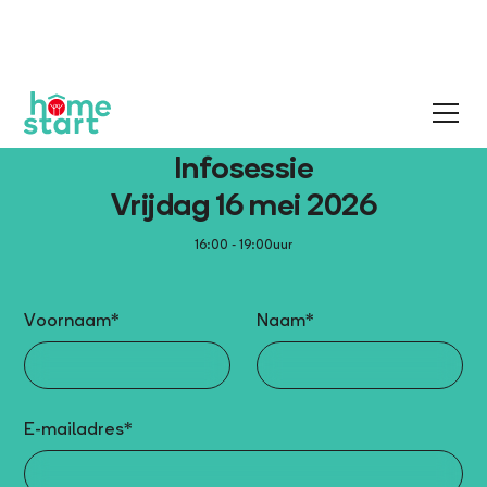
Infosessie
Vrijdag 16 mei 2026
16:00 - 19:00
uur
Voornaam*
Naam*
E-mailadres*