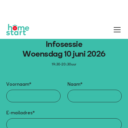
Infosessie
Woensdag 10 juni 2026
19:30-20:30
uur
Voornaam*
Naam*
E-mailadres*