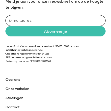
Meld je aan voor onze nieuwsbrief om op de hoogte
te blijven.
Home-Start Vlaanderen | Naamsestraat 153-155 | 3000 Leuven
info@homestartvlaanderen.be
Ondernemingsnummer: 0454.341.268
RPR ondernemingsrechtbank Leuven
Rekeningnummer: BE71 7343 0700 1369
Over ons
Onze verhalen
Afdelingen
Contact