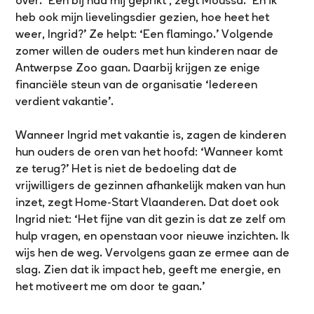
over. ‘Een bij had mij geprikt’, zegt Moussa. ‘En ik
heb ook mijn lievelingsdier gezien, hoe heet het
weer, Ingrid?’ Ze helpt: ‘Een flamingo.’ Volgende
zomer willen de ouders met hun kinderen naar de
Antwerpse Zoo gaan. Daarbij krijgen ze enige
financiële steun van de organisatie ‘Iedereen
verdient vakantie’.
Wanneer Ingrid met vakantie is, zagen de kinderen
hun ouders de oren van het hoofd: ‘Wanneer komt
ze terug?’ Het is niet de bedoeling dat de
vrijwilligers de gezinnen afhankelijk maken van hun
inzet, zegt Home-Start Vlaanderen. Dat doet ook
Ingrid niet: ‘Het fijne van dit gezin is dat ze zelf om
hulp vragen, en openstaan voor nieuwe inzichten. Ik
wijs hen de weg. Vervolgens gaan ze ermee aan de
slag. Zien dat ik impact heb, geeft me energie, en
het motiveert me om door te gaan.’