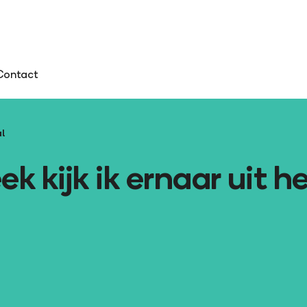
Contact
l
k kijk ik ernaar uit h