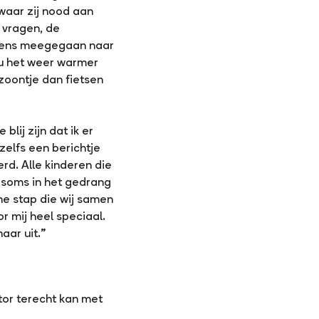
 waar zij nood aan
e vragen, de
 eens meegegaan naar
Nu het weer warmer
zoontje dan fietsen
lij zijn dat ik er
zelfs een berichtje
erd. Alle kinderen die
t soms in het gedrang
ne stap die wij samen
r mij heel speciaal.
aar uit.”
nator terecht kan met