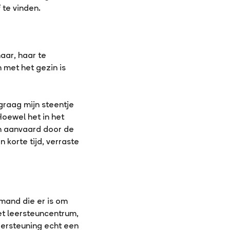
 te vinden.
aar, haar te
 met het gezin is
 graag mijn steentje
oewel het in het
n aanvaard door de
korte tijd, verraste
mand die er is om
 het leersteuncentrum,
dersteuning echt een