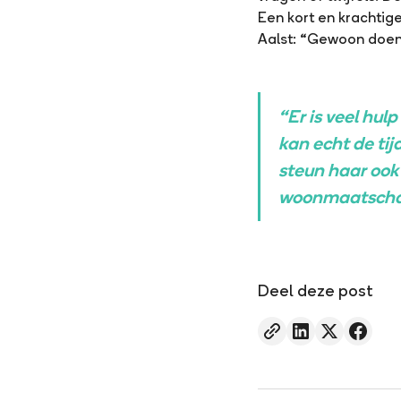
Een kort en krachtige
Aalst: “Gewoon doen.
“Er is veel hul
kan echt de tij
steun haar ook
woonmaatschap
Deel deze post