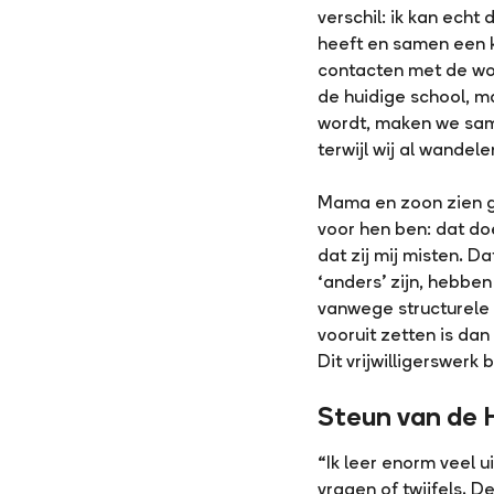
verschil: ik kan echt
heeft en samen een ko
contacten met de wo
de huidige school, m
wordt, maken we same
terwijl wij al wande
Mama en zoon zien gli
voor hen ben: dat do
dat zij mij misten. D
‘anders’ zijn, hebbe
vanwege structurele 
vooruit zetten is dan
Dit vrijwilligerswerk 
Steun van de 
“Ik leer enorm veel ui
vragen of twijfels. 