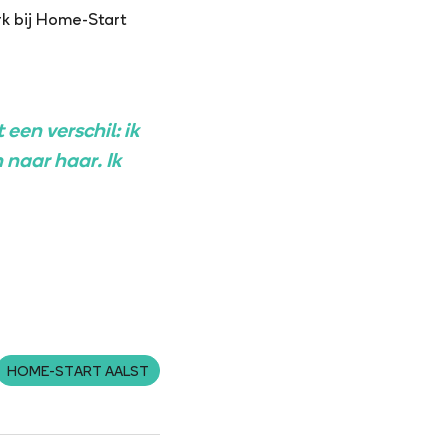
rk bij Home-Start
een verschil: ik
 naar haar. Ik
HOME-START AALST