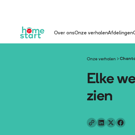
Over ons
Onze verhalen
Afdelingen
Chanta
Onze verhalen
Elke wee
zien