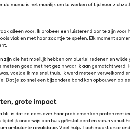
 de mama is het moeilijk om te werken of tijd voor zichzelf
k alleen voor. Ik probeer een luisterend oor te zijn voor h
ols vlak en met haar zoontje te spelen. Elk moment samen
nt.
en zijn die het moeilijk hebben om allerlei redenen en wilde
e meteen goed met het gezin waar ik aan gematcht werd. H
as, voelde ik me snel thuis. Ik werd meteen verwelkomd e
. Dat je zo snel een bijzondere band kan opbouwen op een 
en, grote impact
 blij is dat ze eens over haar problemen kan praten met ie
is tijdelijk onderwijs aan huis geïnstalleerd en steun vanuit
rum ambulante revalidatie. Veel hulp. Toch maakt onze on