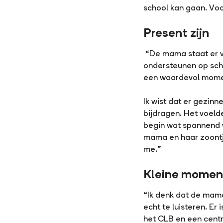
school kan gaan. Voor
Present zijn
“De mama staat er vaa
ondersteunen op scho
een waardevol mome
Ik wist dat er gezinn
bijdragen. Het voeld
begin wat spannend w
mama en haar zoontje
me.”
Kleine moment
“Ik denk dat de mama
echt te luisteren. Er 
het CLB en een cent