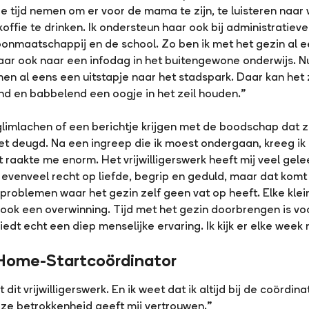
 de tijd nemen om er voor de mama te zijn, te luisteren naar
ffie te drinken. Ik ondersteun haar ook bij administratiev
onmaatschappij en de school. Zo ben ik met het gezin al
aar ook naar een infodag in het buitengewone onderwijs. 
n al eens een uitstapje naar het stadspark. Daar kan het 
lend en babbelend een oogje in het zeil houden.”
mlachen of een berichtje krijgen met de boodschap dat ze b
et deugd. Na een ingreep die ik moest ondergaan, kreeg ik 
at raakte me enorm. Het vrijwilligerswerk heeft mij veel gele
n evenveel recht op liefde, begrip en geduld, maar dat kom
problemen waar het gezin zelf geen vat op heeft. Elke klei
 ook een overwinning. Tijd met het gezin doorbrengen is voo
biedt echt een diep menselijke ervaring. Ik kijk er elke week n
Home-Startcoördinator
t dit vrijwilligerswerk. En ik weet dat ik altijd bij de coördi
Deze betrokkenheid geeft mij vertrouwen.”