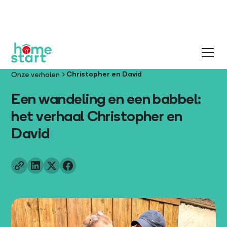
Christopher en David
Onze verhalen
Een wandeling en een babbel:
het verhaal Christopher en
David