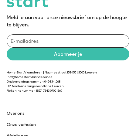
Meld je aan voor onze nieuwsbrief om op de hoogte
te blijven.
Home-Start Vlaanderen | Naamsestraat 153-155 | 3000 Leuven
info@homestartvlaanderen.be
Ondernemingsnummer: 0454.341.268
RPR ondernemingsrechtbank Leuven
Rekeningnummer: BE71 7343 0700 1369
Over ons
Onze verhalen
Afdelingen