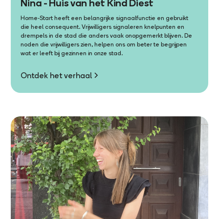
Nina - Huis van het Kind Diest
Home-Start heeft een belangrijke signaalfunctie en gebruikt
die heel consequent. Vrijwilligers signaleren knelpunten en
drempels in de stad die anders vaak onopgemerkt blijven. De
noden die vrijwilligers zien, helpen ons om beter te begrijpen
wat er leeft bij gezinnen in onze stad.
Ontdek het verhaal