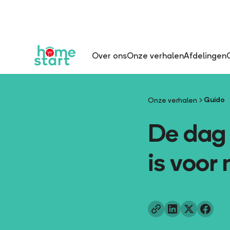
Over ons
Onze verhalen
Afdelingen
Guido
Onze verhalen
De dag 
is voor