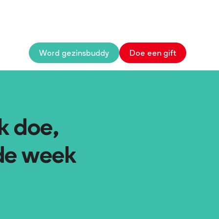
Word gezinsbuddy
Doe een gift
k doe,
 de week