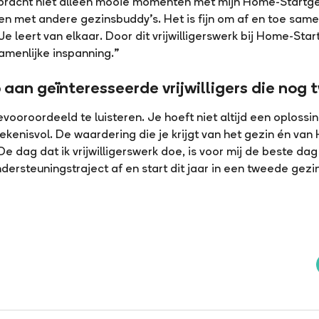
k bracht niet alleen mooie momenten met mijn Home-Startg
n met andere gezinsbuddy’s. Het is fijn om af en toe samen
Je leert van elkaar. Door dit vrijwilligerswerk bij Home-Star
amenlijke inspanning.”
an geïnteresseerde vrijwilligers die nog t
vooroordeeld te luisteren. Je hoeft niet altijd een oplossi
kenisvol. De waardering die je krijgt van het gezin én va
 De dag dat ik vrijwilligerswerk doe, is voor mij de beste d
dersteuningstraject af en start dit jaar in een tweede gezin