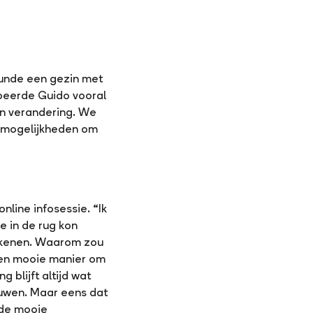
teunde een gezin met
obeerde Guido vooral
van verandering. We
r mogelijkheden om
nline infosessie. “Ik
e in de rug kon
etekenen. Waarom zou
 een mooie manier om
 blijft altijd wat
ouwen. Maar eens dat
k de mooie