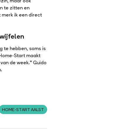
ezin, maar ook
 te zitten en
t merk ik een direct
wijfelen
ng te hebben, soms is
n Home-Start maakt
ag van de week.” Guido
.
HOME-START AALST