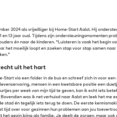
ber 2024 als vrijwilliger bij Home-Start Aalst. Hij onders
n 1 en 13 jaar oud. Tijdens zijn ondersteuningsmomenten pr
 ouders én naar de kinderen. “Luisteren is vaak het begin 
r het moeilijk loopt en zoeken stap voor stap samen naa
rken.”
echt uit het hart
tart via een folder in de bus en schreef zich in voor een o
n levenservaring, mensen in een kwetsbare positie een duwtj
urtjes per week van mijn tijd te geven, kan ik echt iets b
? Bovendien was ik net verhuisd naar Aalst en leek het me
de stad én tegelijk iets terug te doen. De eerste kennismaking
t tijd over voor gezinnen hun problemen aan jou toevertr
lt het gezin bijna als familie. Je deelt de zorgen, maar oo