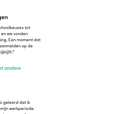
gen
schoolkeuzes tot
n en we vonden
ning. Een moment dat
an aanmelden op de
blijft.”
et andere
b geleerd dat ik
n mijn werkperiode.