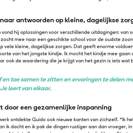
aar antwoorden op kleine, dagelijkse zor
vond hij oplossingen voor verschillende uitdagingen: van 
k zocht mee naar een geschikte school voor de oudste zoo
 vele kleine, dagelijkse zorgen. Dat geeft enorme voldoe
geboorte van het jongste kindje. Ik mocht het kindje mee ga
r ook de waardering die je krijgt van het gezin is iets wat bij
af en toe samen te zitten en ervaringen te delen m
Je leert van elkaar.
at door een gezamenlijke inspanning
swerk ontdekte Guido ook nieuwe kanten van zichzelf. “Ik he
an ik dacht en ik pak de dingen rustiger aan dan vroeger, i