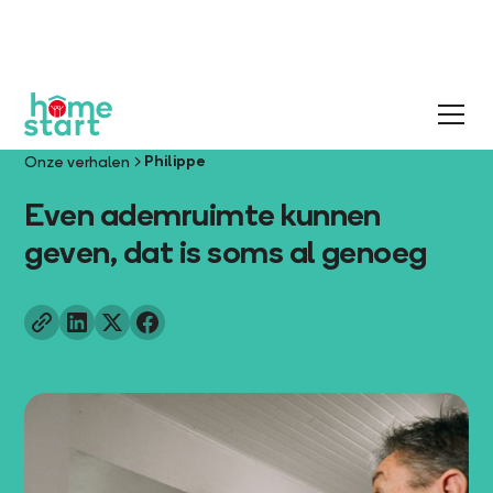
Philippe
Onze verhalen
Even ademruimte kunnen
geven, dat is soms al genoeg