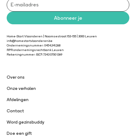
Home-Start Vlaanderen | Naamsestraat 153-155 | 3000 Leuven
info@homestartvlaanderen.be
Ondernemingsnummer: 0454.341.268
RPR ondernemingsrechtbank Leuven
Rekeningnummer: BE71 7343 0700 1369
Over ons
Onze verhalen
Afdelingen
Contact
Word gezinsbuddy
Doe een gift